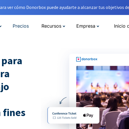
ara ver cómo Donorbox puede ayudarte a alcanzar tus objetivos de
Precios
Recursos
Empresa
Inicio 
 para
ara
jo
 fines