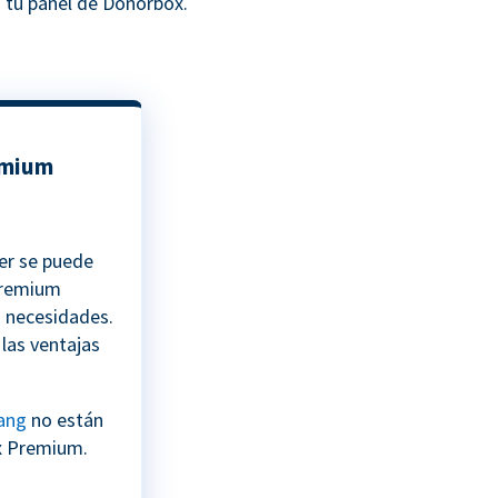
 tu panel de Donorbox.
emium
ier se puede
 Premium
s necesidades.
las ventajas
ang
no están
x Premium.