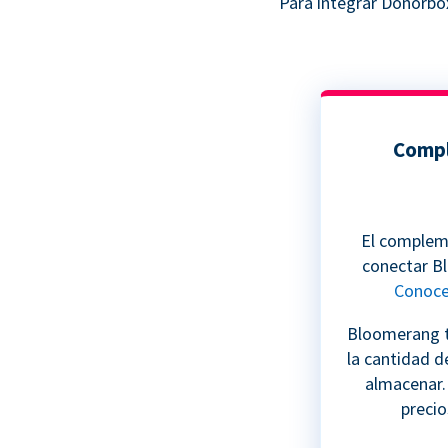
Para integrar Donorbo
Compl
El complem
conectar B
Conoc
Bloomerang t
la cantidad d
almacenar
preci