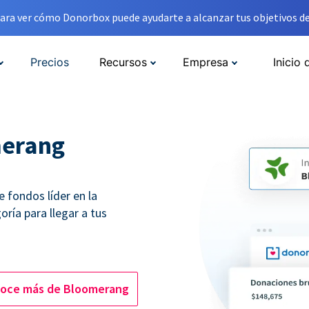
ara ver cómo Donorbox puede ayudarte a alcanzar tus objetivos de
Precios
Recursos
Empresa
Inicio 
merang
 fondos líder en la
ría para llegar a tus
oce más de Bloomerang