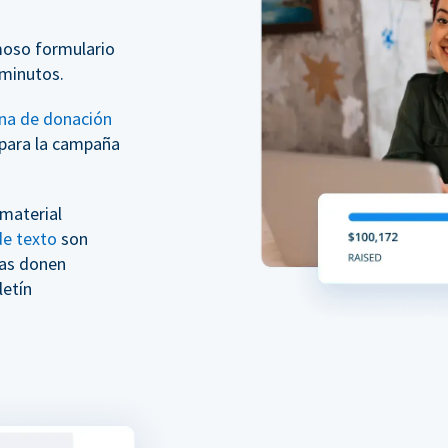
moso formulario
minutos.
na de donación
para la campaña
 material
e texto
son
nas donen
etín