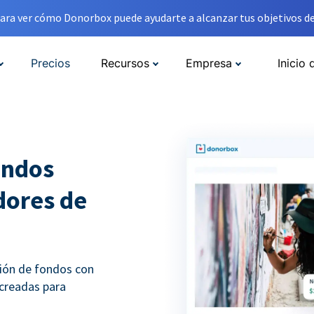
ara ver cómo Donorbox puede ayudarte a alcanzar tus objetivos de
Precios
Recursos
Empresa
Inicio 
ondos
adores de
ción de fondos con
 creadas para