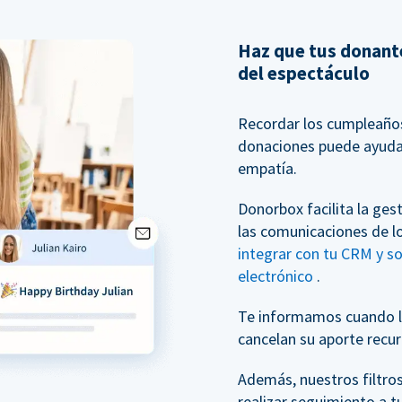
Haz que tus donante
del espectáculo
Recordar los cumpleaños 
donaciones puede ayudar
empatía.
Donorbox facilita la ges
las comunicaciones de l
integrar con tu CRM y s
electrónico
.
Te informamos cuando l
cancelan su aporte recur
Además, nuestros filtro
realizar seguimiento a t