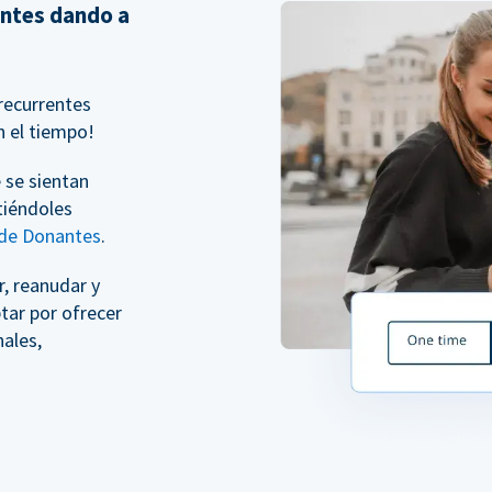
entes dando a
recurrentes
n el tiempo!
 se sientan
tiéndoles
 de Donantes
.
, reanudar y
tar por ofrecer
ales,