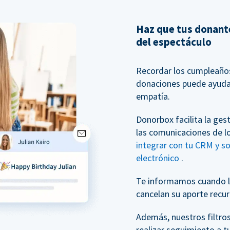
Haz que tus donante
del espectáculo
Recordar los cumpleaños 
donaciones puede ayudar
empatía.
Donorbox facilita la ges
las comunicaciones de l
integrar con tu CRM y s
electrónico
.
Te informamos cuando l
cancelan su aporte recur
Además, nuestros filtro
realizar seguimiento a t