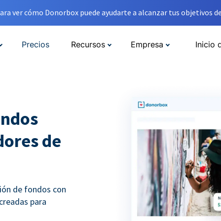
ara ver cómo Donorbox puede ayudarte a alcanzar tus objetivos de
Precios
Recursos
Empresa
Inicio 
ondos
adores de
ción de fondos con
 creadas para