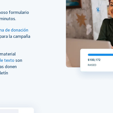
moso formulario
minutos.
na de donación
para la campaña
 material
e texto
son
nas donen
etín