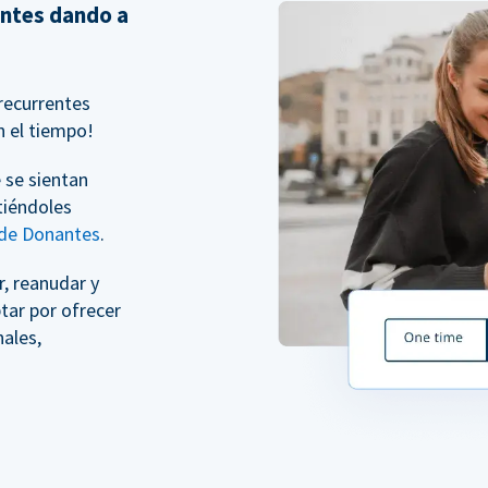
entes dando a
recurrentes
n el tiempo!
 se sientan
tiéndoles
 de Donantes
.
, reanudar y
tar por ofrecer
ales,