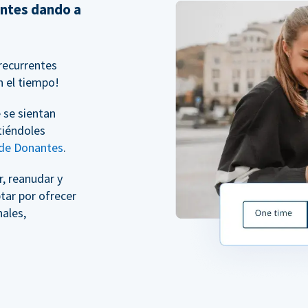
entes dando a
recurrentes
n el tiempo!
 se sientan
tiéndoles
 de Donantes
.
, reanudar y
tar por ofrecer
ales,