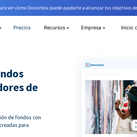
ara ver cómo Donorbox puede ayudarte a alcanzar tus objetivos de
Precios
Recursos
Empresa
Inicio 
ondos
adores de
ción de fondos con
 creadas para