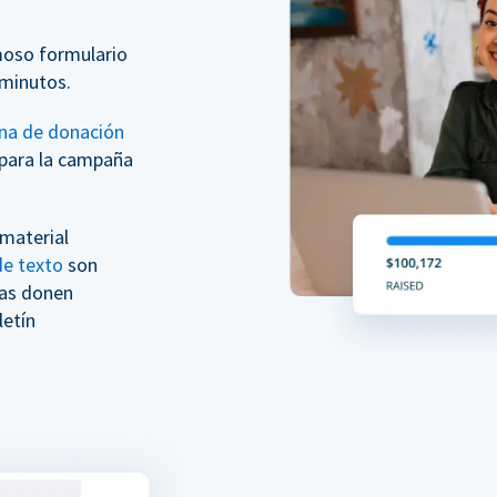
moso formulario
minutos.
na de donación
para la campaña
 material
e texto
son
nas donen
etín