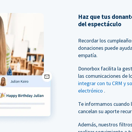
Haz que tus donante
del espectáculo
Recordar los cumpleaños 
donaciones puede ayudar
empatía.
Donorbox facilita la ges
las comunicaciones de l
integrar con tu CRM y s
electrónico
.
Te informamos cuando l
cancelan su aporte recur
Además, nuestros filtro
realizar seguimiento a t