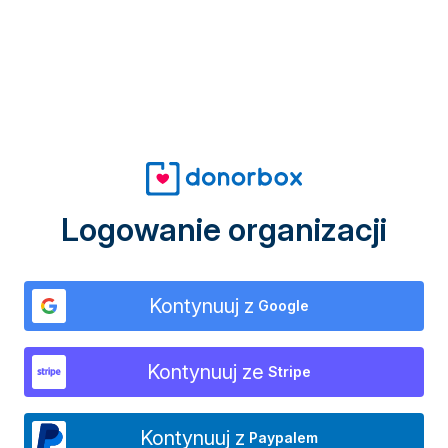
Logowanie organizacji
Kontynuuj z
Google
Kontynuuj ze
Stripe
Kontynuuj z
Paypalem