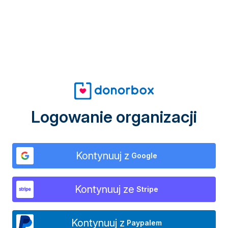
Logowanie organizacji
Kontynuuj z
Google
Kontynuuj ze
Stripe
Kontynuuj z
Paypalem