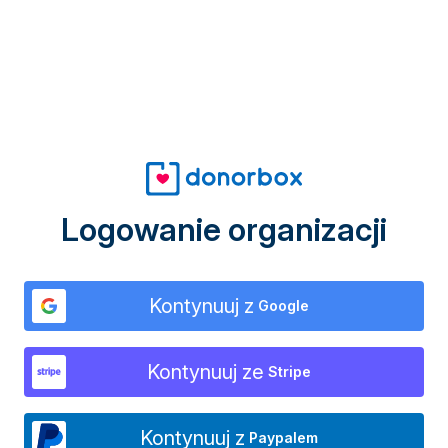
Logowanie organizacji
Kontynuuj z
Google
Kontynuuj ze
Stripe
Kontynuuj z
Paypalem