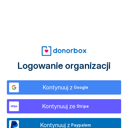
Logowanie organizacji
Kontynuuj z
Google
Kontynuuj ze
Stripe
Kontynuuj z
Paypalem