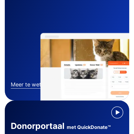
Meer te weten komen
Donorportaal
met QuickDonate™