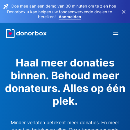
Doe mee aan een demo van 30 minuten om te zien hoe
×
Donorbox u kan helpen uw fondsenwervende doelen te
bereiken!
Aanmelden
Haal meer donaties
binnen. Behoud meer
donateurs. Alles op één
plek.
Minder verlaten betekent meer donaties. En meer
donaties betekenen alles. Onze toonaangevende