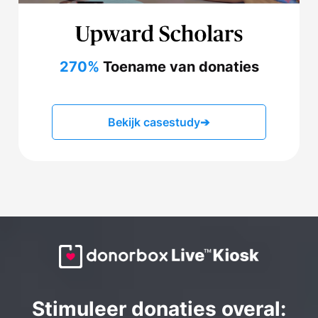
270%
Toename van donaties
Bekijk casestudy
➔
Stimuleer donaties overal: