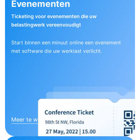
Evenementen
Ticketing voor evenementen die uw
belastingwerk vereenvoudigt
Start binnen een minuut online een evenement
met software die uw werklast verlicht.
Meer te weten komen