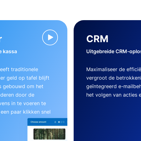
r
CRM
e kassa
Uitgebreide CRM-oplos
eft traditionele
Maximaliseer de effici
r geld op tafel blijft
vergroot de betrokken
 is gebouwd om het
geïntegreerd e-mailbe
nderen door de
het volgen van acties 
ens in te voeren te
 een paar klikken snel