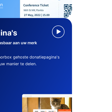
en
ina's
asbaar aan uw merk
norbox gehoste donatiepagina's
w manier te delen.