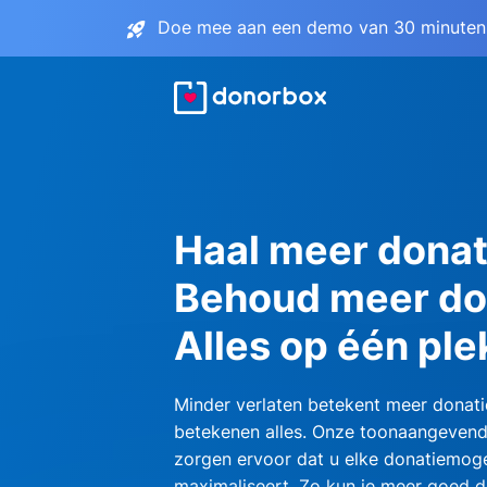
Doe mee aan een demo van 30 minuten 
Haal meer donat
Behoud meer do
Alles op één ple
Minder verlaten betekent meer donati
betekenen alles. Onze toonaangevend
zorgen ervoor dat u elke donatiemoge
maximaliseert. Zo kun je meer goed d