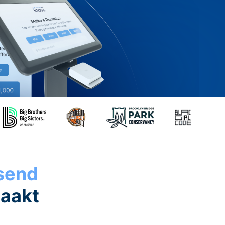
ssend
maakt