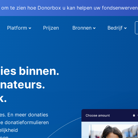
om te zien hoe Donorbox u kan helpen uw fondsenwervend
Platform
Prijzen
Bronnen
Bedrijf
ies binnen.
nateurs.
k.
es. En meer donaties
e donatieformulieren
lijkheid
oen.