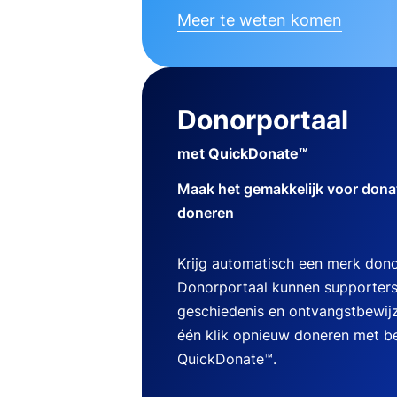
Meer te weten komen
Donorportaal
met QuickDonate™
Maak het gemakkelijk voor dona
doneren
Krijg automatisch een merk dono
Donorportaal kunnen supporters
geschiedenis en ontvangstbewij
één klik opnieuw doneren met b
QuickDonate™.