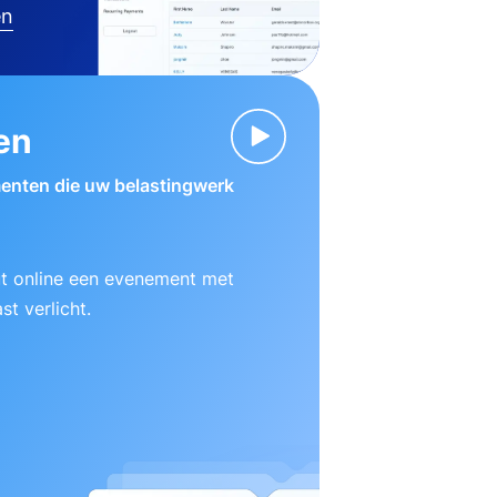
en
en
enten die uw belastingwerk
ut online een evenement met
t verlicht.