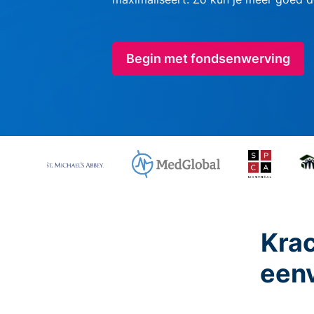
Begin met fondsenwerving
Krac
eenv