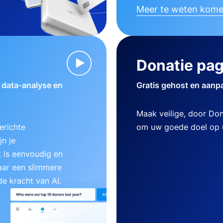
Meer te weten kom
Donatie pag
w data-analyse en
Gratis gehost en aanp
Maak veilige, door Do
erichte
om uw goede doel op u
n je
 is eenvoudig en
aar een slimmere
e kracht van AI.