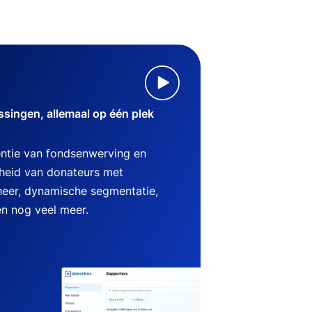
singen, allemaal op één plek
ëntie van fondsenwerving en
heid van donateurs met
heer, dynamische segmentatie,
en nog veel meer.