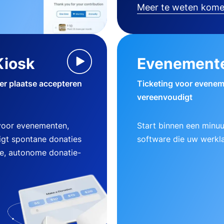
Meer te weten kom
Kiosk
Evenement
ter plaatse accepteren
Ticketing voor evenem
vereenvoudigt
 voor evenementen,
Start binnen een minu
gt spontane donaties
software die uw werklas
ke, autonome donatie-