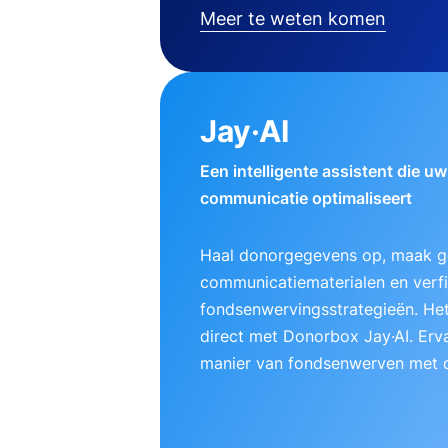
Meer te weten komen
Jay·AI
Een intelligente assistent die u
communicatie optimaliseert
Haal donorgegevens op, maak g
communicatiematerialen en verfij
fondsenwervingsstrategieën. Het
direct met Donorbox Jay·AI. Erv
manier van fondsenwerven met d