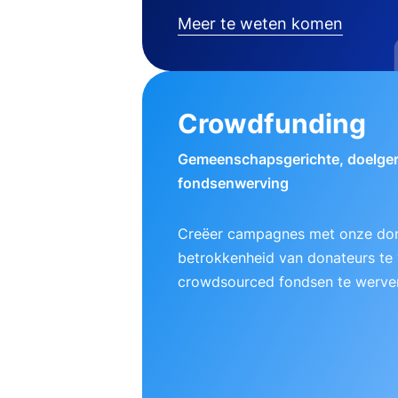
Meer te weten komen
Crowdfunding
Gemeenschapsgerichte, doelger
fondsenwerving
Creëer campagnes met onze do
betrokkenheid van donateurs te
crowdsourced fondsen te werve