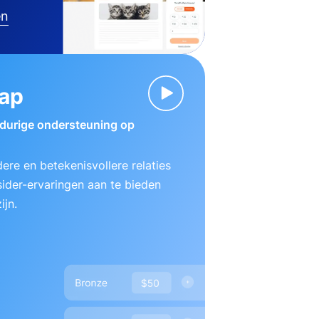
en
ap
gdurige ondersteuning op
ere en betekenisvollere relaties
ider-ervaringen aan te bieden
ijn.