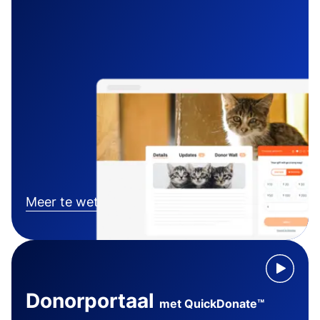
Meer te weten komen
Donorportaal
met QuickDonate™