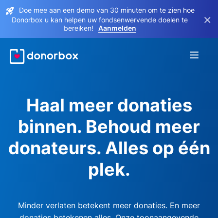
Doe mee aan een demo van 30 minuten om te zien hoe
×
Donorbox u kan helpen uw fondsenwervende doelen te
bereiken!
Aanmelden
Haal meer donaties
binnen. Behoud meer
donateurs. Alles op één
plek.
Minder verlaten betekent meer donaties. En meer
donaties betekenen alles. Onze toonaangevende