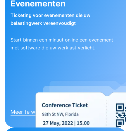
Evenementen
Ticketing voor evenementen die uw
belastingwerk vereenvoudigt
Start binnen een minuut online een evenement
met software die uw werklast verlicht.
Meer te weten komen