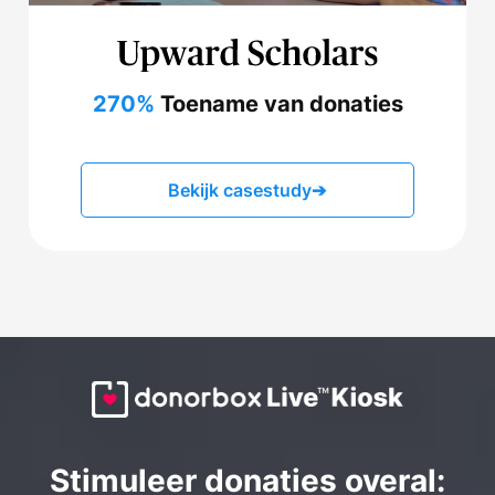
270%
Toename van donaties
Bekijk casestudy
➔
Stimuleer donaties overal: