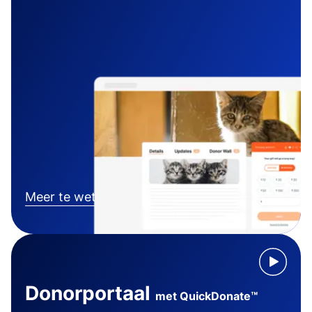
Meer te weten komen
Donorportaal
met QuickDonate™