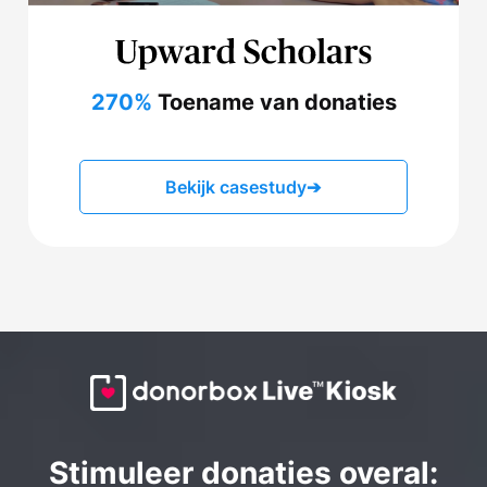
270%
Toename van donaties
Bekijk casestudy
➔
Stimuleer donaties overal: