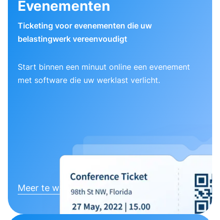
Evenementen
Ticketing voor evenementen die uw
belastingwerk vereenvoudigt
Start binnen een minuut online een evenement
met software die uw werklast verlicht.
Meer te weten komen