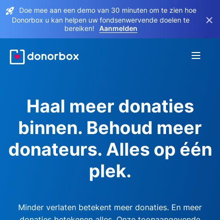
Doe mee aan een demo van 30 minuten om te zien hoe
×
Donorbox u kan helpen uw fondsenwervende doelen te
bereiken!
Aanmelden
Haal meer donaties
binnen. Behoud meer
donateurs. Alles op één
plek.
Minder verlaten betekent meer donaties. En meer
donaties betekenen alles. Onze toonaangevende