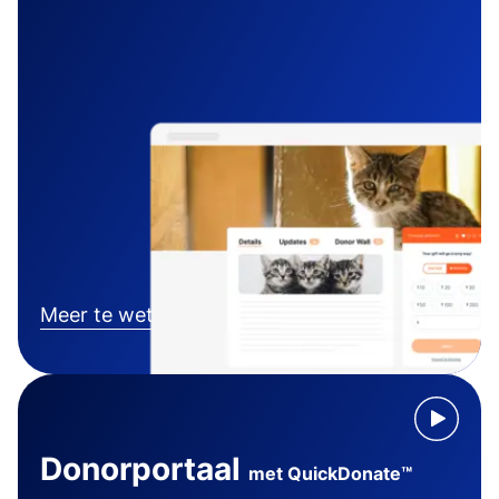
Meer te weten komen
Donorportaal
met QuickDonate™