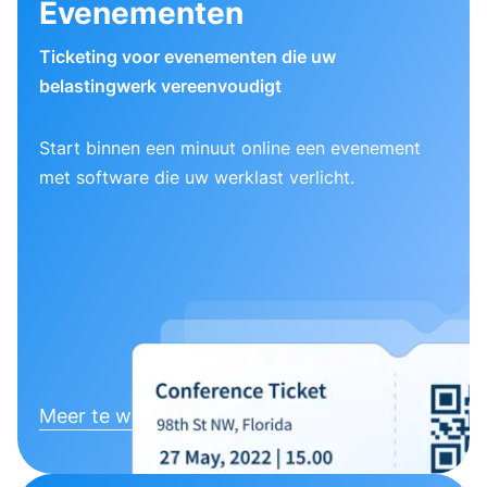
Evenementen
Ticketing voor evenementen die uw
belastingwerk vereenvoudigt
Start binnen een minuut online een evenement
met software die uw werklast verlicht.
Meer te weten komen