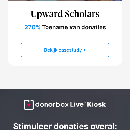
270%
Toename van donaties
Bekijk casestudy
➔
Stimuleer donaties overal: