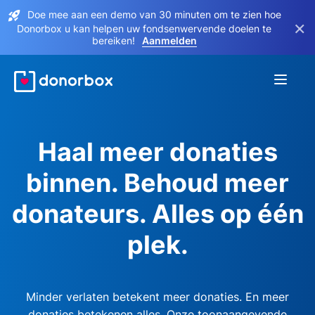
Doe mee aan een demo van 30 minuten om te zien hoe
×
Donorbox u kan helpen uw fondsenwervende doelen te
bereiken!
Aanmelden
Haal meer donaties
binnen. Behoud meer
donateurs. Alles op één
plek.
Minder verlaten betekent meer donaties. En meer
donaties betekenen alles. Onze toonaangevende