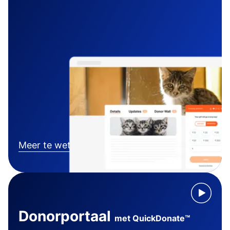
Meer te weten komen
Donorportaal
met QuickDonate™