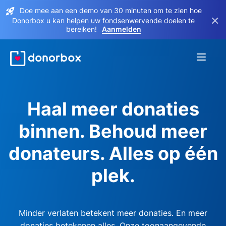
Doe mee aan een demo van 30 minuten om te zien hoe
×
Donorbox u kan helpen uw fondsenwervende doelen te
bereiken!
Aanmelden
Haal meer donaties
binnen. Behoud meer
donateurs. Alles op één
plek.
Minder verlaten betekent meer donaties. En meer
donaties betekenen alles. Onze toonaangevende