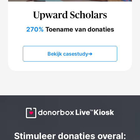
270%
Toename van donaties
Bekijk casestudy
➔
Stimuleer donaties overal: