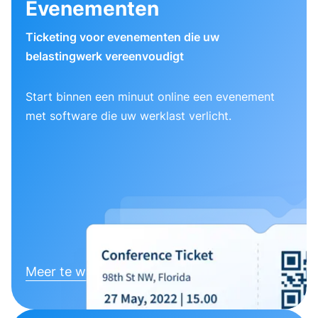
Evenementen
Ticketing voor evenementen die uw
belastingwerk vereenvoudigt
Start binnen een minuut online een evenement
met software die uw werklast verlicht.
Meer te weten komen