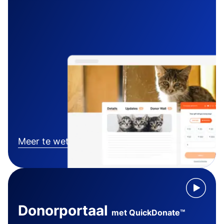
Meer te weten komen
Donorportaal
met QuickDonate™