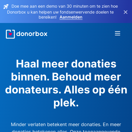
Doe mee aan een demo van 30 minuten om te zien hoe
×
Donorbox u kan helpen uw fondsenwervende doelen te
bereiken!
Aanmelden
Haal meer donaties
binnen. Behoud meer
donateurs. Alles op één
plek.
Minder verlaten betekent meer donaties. En meer
donaties betekenen alles. Onze toonaangevende