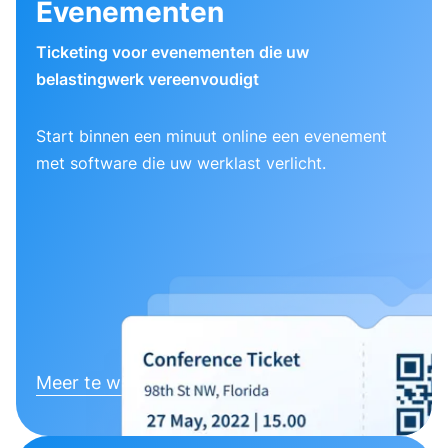
Evenementen
Ticketing voor evenementen die uw
belastingwerk vereenvoudigt
Start binnen een minuut online een evenement
met software die uw werklast verlicht.
Meer te weten komen