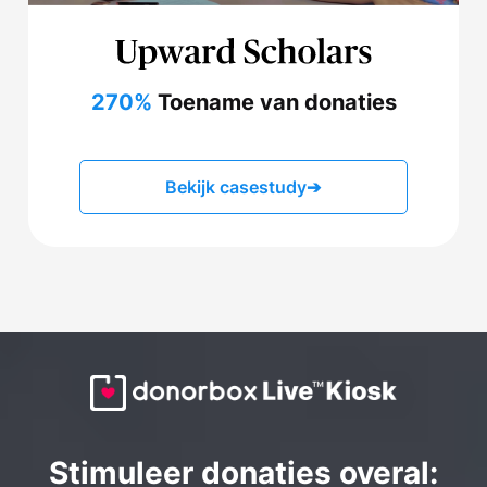
270%
Toename van donaties
Bekijk casestudy
➔
Stimuleer donaties overal: