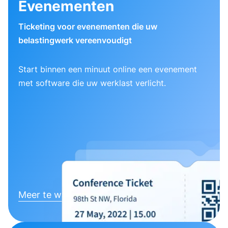
Evenementen
Ticketing voor evenementen die uw
belastingwerk vereenvoudigt
Start binnen een minuut online een evenement
met software die uw werklast verlicht.
Meer te weten komen