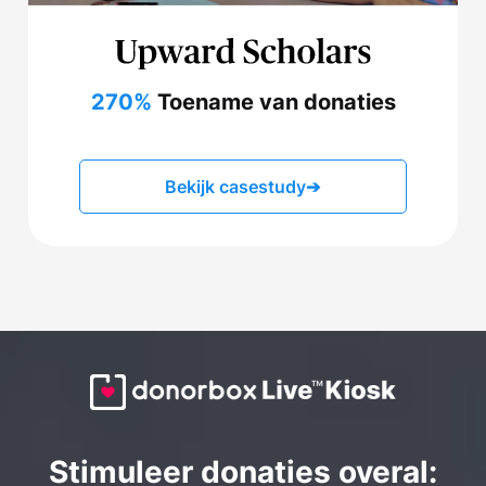
270%
Toename van donaties
Bekijk casestudy
➔
Stimuleer donaties overal: