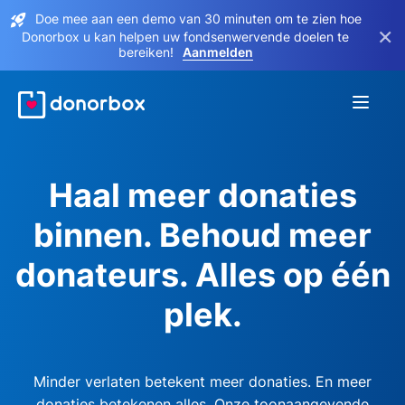
Doe mee aan een demo van 30 minuten om te zien hoe
×
Donorbox u kan helpen uw fondsenwervende doelen te
bereiken!
Aanmelden
Haal meer donaties
binnen. Behoud meer
donateurs. Alles op één
plek.
Minder verlaten betekent meer donaties. En meer
donaties betekenen alles. Onze toonaangevende