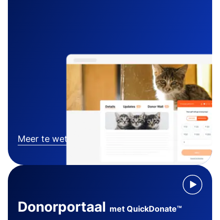
Meer te weten komen
Donorportaal
met QuickDonate™