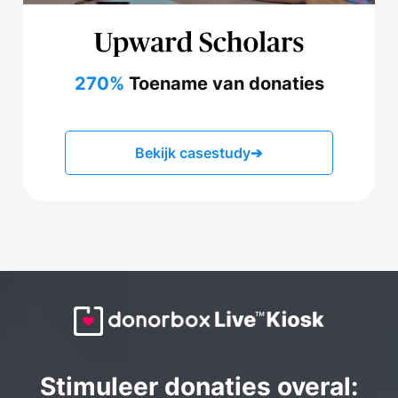
270%
Toename van donaties
Bekijk casestudy
➔
Stimuleer donaties overal: