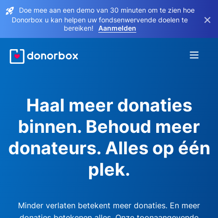
Doe mee aan een demo van 30 minuten om te zien hoe
×
Donorbox u kan helpen uw fondsenwervende doelen te
bereiken!
Aanmelden
Haal meer donaties
binnen. Behoud meer
donateurs. Alles op één
plek.
Minder verlaten betekent meer donaties. En meer
donaties betekenen alles. Onze toonaangevende