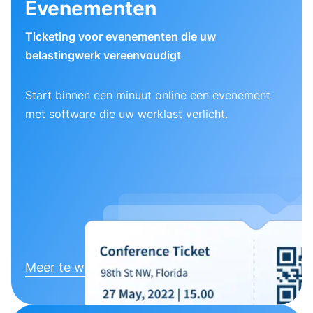
Evenementen
Ticketing voor evenementen die uw
belastingwerk vereenvoudigt
Start binnen een minuut online een evenement
met software die uw werklast verlicht.
Meer te weten komen