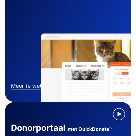
Meer te weten komen
Donorportaal
met QuickDonate™