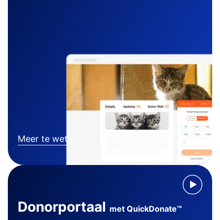
Meer te weten komen
Donorportaal
met QuickDonate™