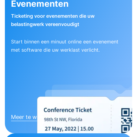
Evenementen
Ticketing voor evenementen die uw
belastingwerk vereenvoudigt
Start binnen een minuut online een evenement
met software die uw werklast verlicht.
Meer te weten komen