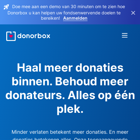
Doe mee aan een demo van 30 minuten om te zien hoe
×
Donorbox u kan helpen uw fondsenwervende doelen te
bereiken!
Aanmelden
Haal meer donaties
binnen. Behoud meer
donateurs. Alles op één
plek.
Minder verlaten betekent meer donaties. En meer
donaties betekenen alles. Onze toonaangevende