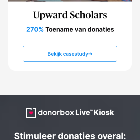
270%
Toename van donaties
Bekijk casestudy
➔
Stimuleer donaties overal: