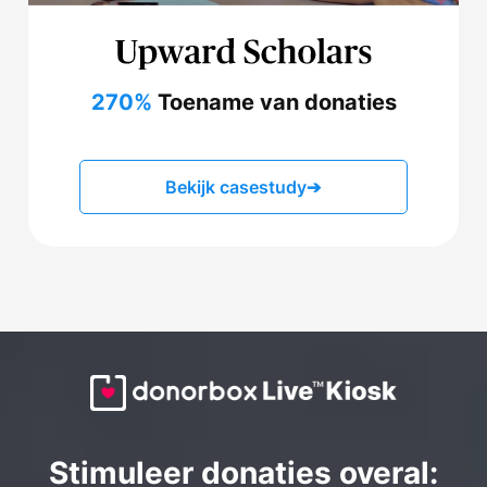
270%
Toename van donaties
Bekijk casestudy
➔
Stimuleer donaties overal: