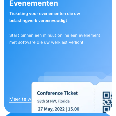
Evenementen
Ticketing voor evenementen die uw
belastingwerk vereenvoudigt
Start binnen een minuut online een evenement
met software die uw werklast verlicht.
Meer te weten komen