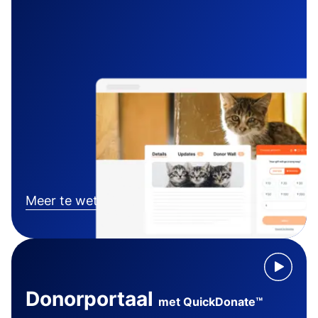
Meer te weten komen
Donorportaal
met QuickDonate™