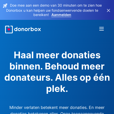
Doe mee aan een demo van 30 minuten om te zien hoe
×
Donorbox u kan helpen uw fondsenwervende doelen te
bereiken!
Aanmelden
Haal meer donaties
binnen. Behoud meer
donateurs. Alles op één
plek.
Minder verlaten betekent meer donaties. En meer
donaties betekenen alles. Onze toonaangevende