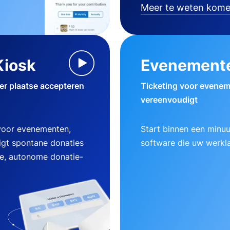
Meer te weten kom
Kiosk
Evenement
ter plaatse accepteren
Ticketing voor evenem
vereenvoudigt
 voor evenementen,
Start binnen een minu
gt spontane donaties
software die uw werklas
ke, autonome donatie-