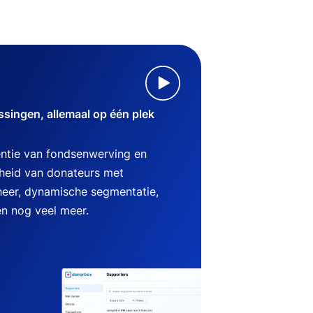
singen, allemaal op één plek
ëntie van fondsenwerving en
heid van donateurs met
heer, dynamische segmentatie,
en nog veel meer.