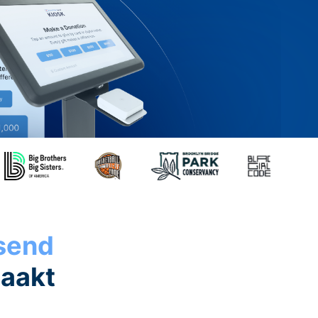
ssend
maakt