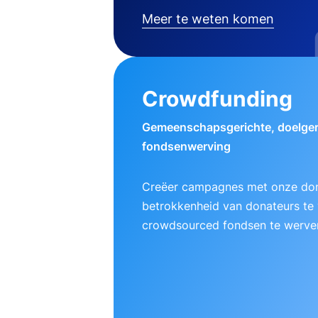
Meer te weten komen
Crowdfunding
Gemeenschapsgerichte, doelger
fondsenwerving
Creëer campagnes met onze do
betrokkenheid van donateurs te
crowdsourced fondsen te werve