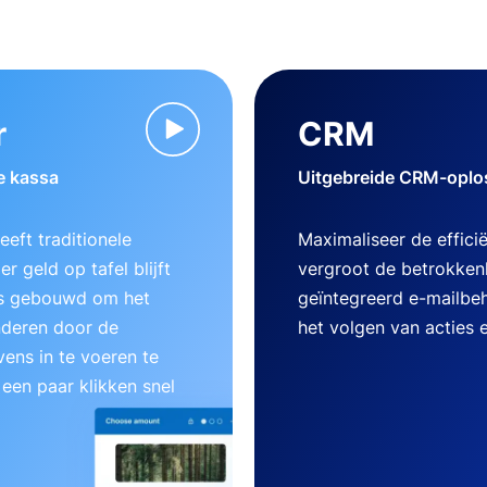
r
CRM
e kassa
Uitgebreide CRM-oplos
eft traditionele
Maximaliseer de effici
r geld op tafel blijft
vergroot de betrokken
 is gebouwd om het
geïntegreerd e-mailbe
nderen door de
het volgen van acties 
ens in te voeren te
 een paar klikken snel