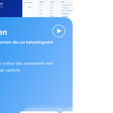
en
en
enten die uw belastingwerk
ut online een evenement met
t verlicht.