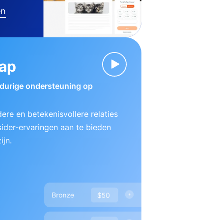
en
ap
gdurige ondersteuning op
ere en betekenisvollere relaties
ider-ervaringen aan te bieden
ijn.