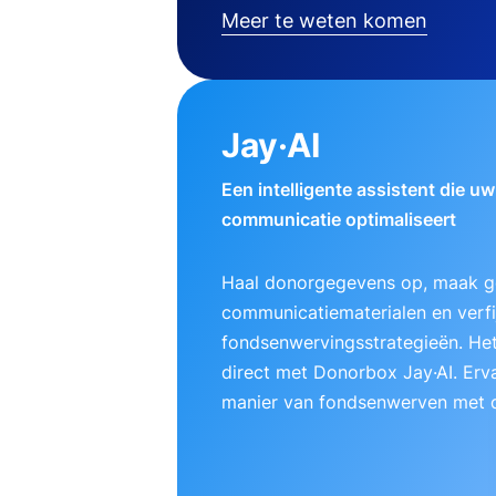
Meer te weten komen
Jay·AI
Een intelligente assistent die u
communicatie optimaliseert
Haal donorgegevens op, maak g
communicatiematerialen en verfij
fondsenwervingsstrategieën. Het
direct met Donorbox Jay·AI. Erv
manier van fondsenwerven met d