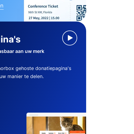
en
ina's
asbaar aan uw merk
norbox gehoste donatiepagina's
w manier te delen.