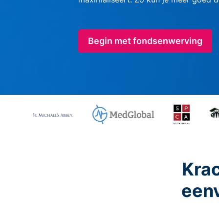
Begin met fondsenwerving
Krac
eenv