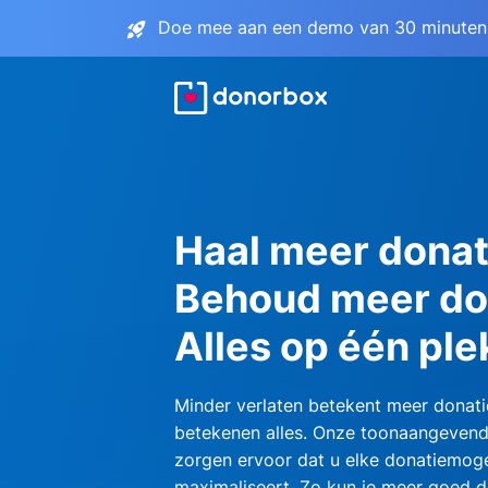
Doe mee aan een demo van 30 minuten 
Haal meer donat
Behoud meer do
Alles op één ple
Minder verlaten betekent meer donati
betekenen alles. Onze toonaangevend
zorgen ervoor dat u elke donatiemoge
maximaliseert. Zo kun je meer goed d