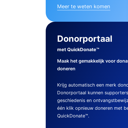
Meer te weten komen
Donorportaal
met QuickDonate™
Maak het gemakkelijk voor dona
doneren
Krijg automatisch een merk dono
Donorportaal kunnen supporters
geschiedenis en ontvangstbewij
één klik opnieuw doneren met b
QuickDonate™.