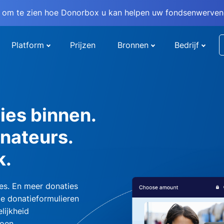
om te zien hoe Donorbox u kan helpen uw fondsenwervend
Platform
Prijzen
Bronnen
Bedrijf
ies binnen.
nateurs.
k.
es. En meer donaties
e donatieformulieren
lijkheid
oen.