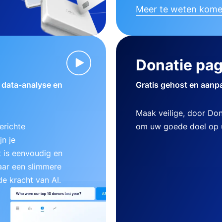
Meer te weten kom
Donatie pag
w data-analyse en
Gratis gehost en aanp
Maak veilige, door Do
erichte
om uw goede doel op u
n je
 is eenvoudig en
aar een slimmere
e kracht van AI.