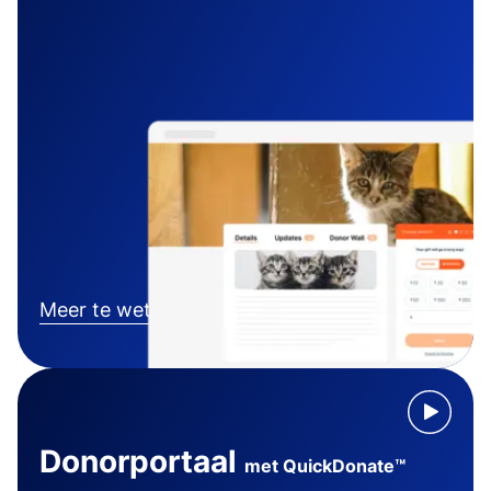
Meer te weten komen
Donorportaal
met QuickDonate™