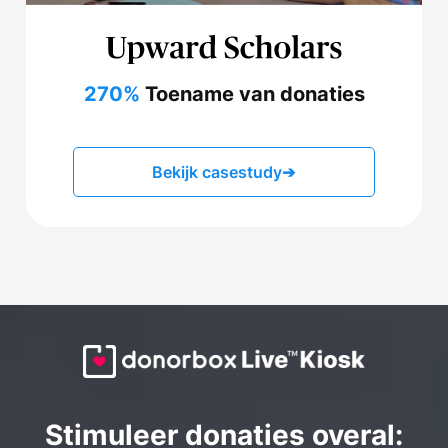
270%
Toename van donaties
Bekijk casestudy
➔
Stimuleer donaties overal: