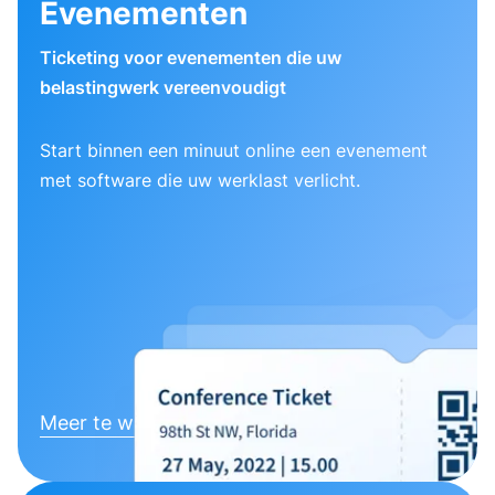
Evenementen
Ticketing voor evenementen die uw
belastingwerk vereenvoudigt
Start binnen een minuut online een evenement
met software die uw werklast verlicht.
Meer te weten komen