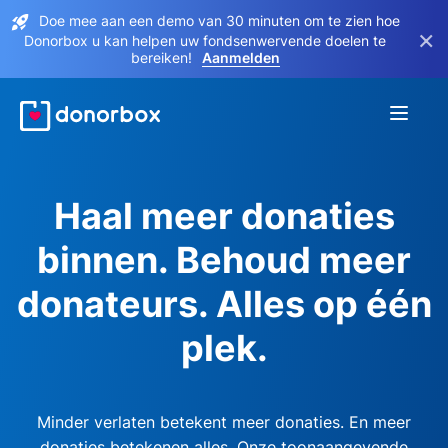
Doe mee aan een demo van 30 minuten om te zien hoe
×
Donorbox u kan helpen uw fondsenwervende doelen te
bereiken!
Aanmelden
Haal meer donaties
binnen. Behoud meer
donateurs. Alles op één
plek.
Minder verlaten betekent meer donaties. En meer
donaties betekenen alles. Onze toonaangevende