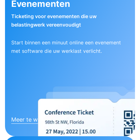
Evenementen
Ticketing voor evenementen die uw
belastingwerk vereenvoudigt
Start binnen een minuut online een evenement
met software die uw werklast verlicht.
Meer te weten komen