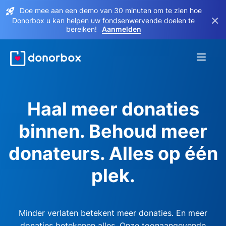
Doe mee aan een demo van 30 minuten om te zien hoe
×
Donorbox u kan helpen uw fondsenwervende doelen te
bereiken!
Aanmelden
Haal meer donaties
binnen. Behoud meer
donateurs. Alles op één
plek.
Minder verlaten betekent meer donaties. En meer
donaties betekenen alles. Onze toonaangevende