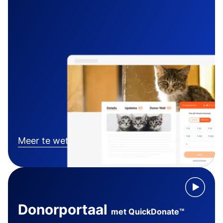
Meer te weten komen
Donorportaal
met QuickDonate™