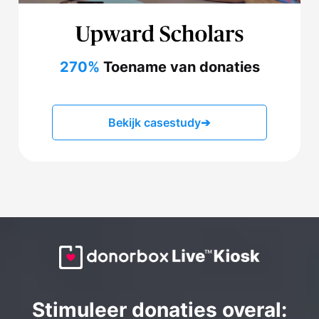
270%
Toename van donaties
Bekijk casestudy
➔
Stimuleer donaties overal: