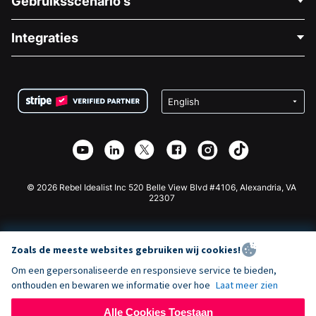
Gebruiksscenario's
Over Ons
Blog
Politieke Fondsenwerving
Integraties
Vacatures
Medische Fondsenwerving
FAQ
Fondsenwerving voor Non-profitorganisaties
WordPress Donatie Plugin
Voorwaarden
Fondsenwerving voor Scholen
Squarespace Donatieformulier
Privacy
Goede Doelen Fondsenwerving
Wix Donatie Plugin
Beveiliging
Weebly Donatie App
Affiliate Partnerschap
Webflow Donatie App
Bibliotheek
Joomla Donatie
API Doc + Zapier
© 2026 Rebel Idealist Inc 520 Belle View Blvd #4106, Alexandria, VA
22307
Zoals de meeste websites gebruiken wij cookies!
Om een gepersonaliseerde en responsieve service te bieden,
onthouden en bewaren we informatie over hoe
Laat meer zien
Alle Cookies Toestaan