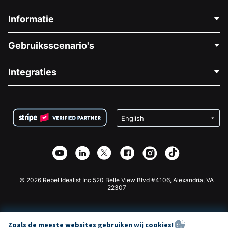
Informatie
Neem Contact Op
Gebruiksscenario's
Over Ons
Blog
Politieke Fondsenwerving
Integraties
Vacatures
Medische Fondsenwerving
FAQ
Fondsenwerving voor Non-profitorganisaties
WordPress Donatie Plugin
Voorwaarden
Fondsenwerving voor Scholen
Squarespace Donatieformulier
Privacy
Goede Doelen Fondsenwerving
Wix Donatie Plugin
Beveiliging
Weebly Donatie App
Affiliate Partnerschap
Webflow Donatie App
Bibliotheek
Joomla Donatie
API Doc + Zapier
© 2026 Rebel Idealist Inc 520 Belle View Blvd #4106, Alexandria, VA
22307
Zoals de meeste websites gebruiken wij cookies!