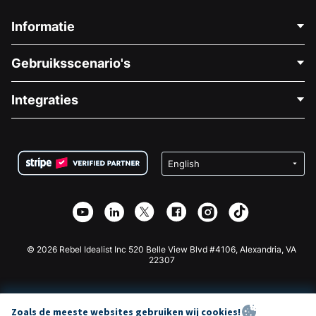
Informatie
Neem Contact Op
Gebruiksscenario's
Over Ons
Blog
Politieke Fondsenwerving
Integraties
Vacatures
Medische Fondsenwerving
FAQ
Fondsenwerving voor Non-profitorganisaties
WordPress Donatie Plugin
Voorwaarden
Fondsenwerving voor Scholen
Squarespace Donatieformulier
Privacy
Goede Doelen Fondsenwerving
Wix Donatie Plugin
Beveiliging
Weebly Donatie App
Affiliate Partnerschap
Webflow Donatie App
Bibliotheek
Joomla Donatie
API Doc + Zapier
© 2026 Rebel Idealist Inc 520 Belle View Blvd #4106, Alexandria, VA
22307
Zoals de meeste websites gebruiken wij cookies!