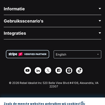
Informatie
Neem Contact Op
Gebruiksscenario's
Over Ons
Blog
Politieke Fondsenwerving
Integraties
Vacatures
Medische Fondsenwerving
FAQ
Fondsenwerving voor Non-profitorganisaties
WordPress Donatie Plugin
Voorwaarden
Fondsenwerving voor Scholen
Squarespace Donatieformulier
Privacy
Goede Doelen Fondsenwerving
Wix Donatie Plugin
Beveiliging
Weebly Donatie App
Affiliate Partnerschap
Webflow Donatie App
Bibliotheek
Joomla Donatie
API Doc + Zapier
© 2026 Rebel Idealist Inc 520 Belle View Blvd #4106, Alexandria, VA
22307
Zoals de meeste websites gebruiken wij cookies!