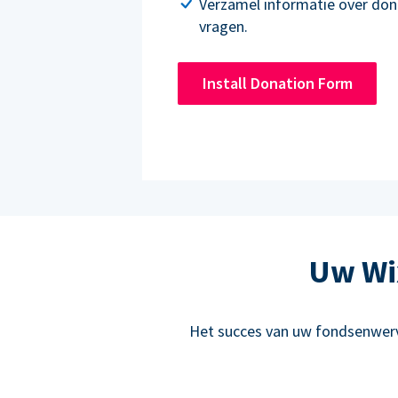
Verzamel informatie over don
vragen.
Install Donation Form
Uw Wix
Het succes van uw fondsenwervi