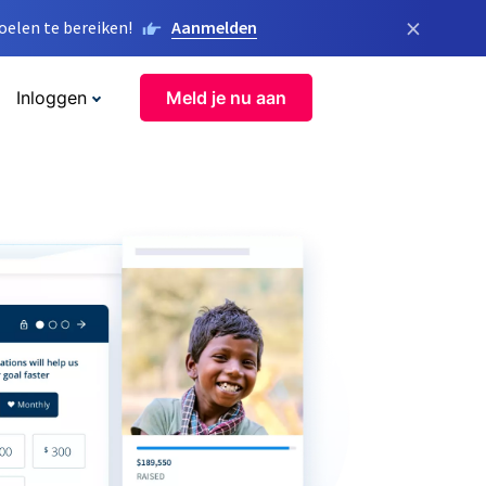
×
elen te bereiken!
Aanmelden
Inloggen
Meld je nu aan