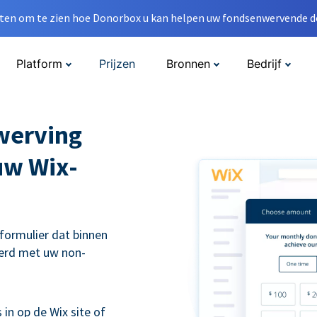
en om te zien hoe Donorbox u kan helpen uw fondsenwervende do
Platform
Prijzen
Bronnen
Bedrijf
werving
uw Wix-
eformulier dat binnen
erd met uw non-
 in op de Wix site of