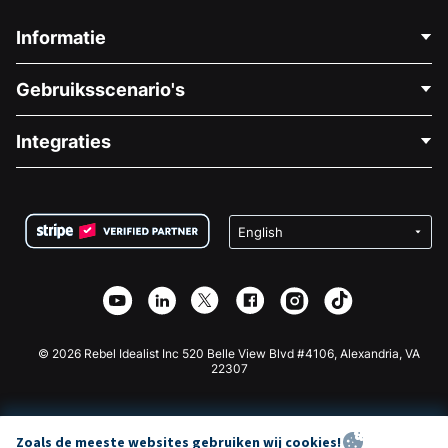
Informatie
Neem Contact Op
Gebruiksscenario's
Over Ons
Blog
Politieke Fondsenwerving
Integraties
Vacatures
Medische Fondsenwerving
FAQ
Fondsenwerving voor Non-profitorganisaties
WordPress Donatie Plugin
Voorwaarden
Fondsenwerving voor Scholen
Squarespace Donatieformulier
Privacy
Goede Doelen Fondsenwerving
Wix Donatie Plugin
Beveiliging
Weebly Donatie App
Affiliate Partnerschap
Webflow Donatie App
Bibliotheek
Joomla Donatie
API Doc + Zapier
© 2026 Rebel Idealist Inc 520 Belle View Blvd #4106, Alexandria, VA
22307
Zoals de meeste websites gebruiken wij cookies!