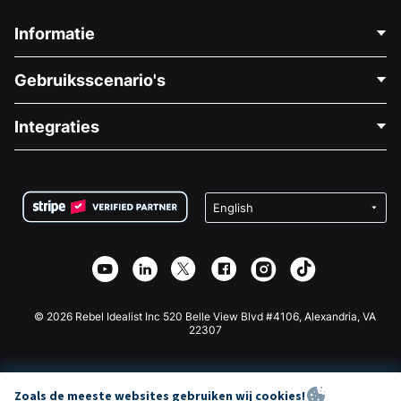
Informatie
Neem Contact Op
Gebruiksscenario's
Over Ons
Blog
Politieke Fondsenwerving
Integraties
Vacatures
Medische Fondsenwerving
FAQ
Fondsenwerving voor Non-profitorganisaties
WordPress Donatie Plugin
Voorwaarden
Fondsenwerving voor Scholen
Squarespace Donatieformulier
Privacy
Goede Doelen Fondsenwerving
Wix Donatie Plugin
Beveiliging
Weebly Donatie App
Affiliate Partnerschap
Webflow Donatie App
Bibliotheek
Joomla Donatie
API Doc + Zapier
© 2026 Rebel Idealist Inc 520 Belle View Blvd #4106, Alexandria, VA
22307
Zoals de meeste websites gebruiken wij cookies!