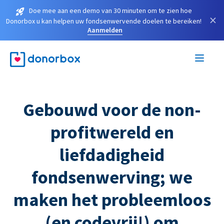
Doe mee aan een demo van 30 minuten om te zien hoe
×
Donorbox u kan helpen uw fondsenwervende doelen te bereiken!
Aanmelden
Gebouwd voor de non-
profitwereld en
liefdadigheid
fondsenwerving; we
maken het probleemloos
(en codevrij!) om