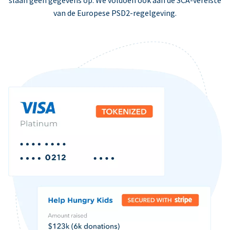
slaan geen gegevens op. We voldoen ook aan de SCA-vereiste
van de Europese PSD2-regelgeving.