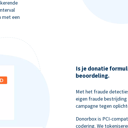
gkerende
nterval
n met een
Is je donatie formul
beoordeling.
Met het fraude detectie
eigen fraude bestrijdi
campagne tegen oplichte
Donorbox is PCI-compati
codering. We tokenisere