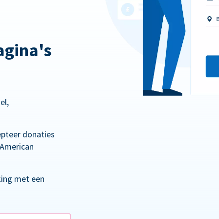
gina's
el,
epteer donaties
 American
king met een