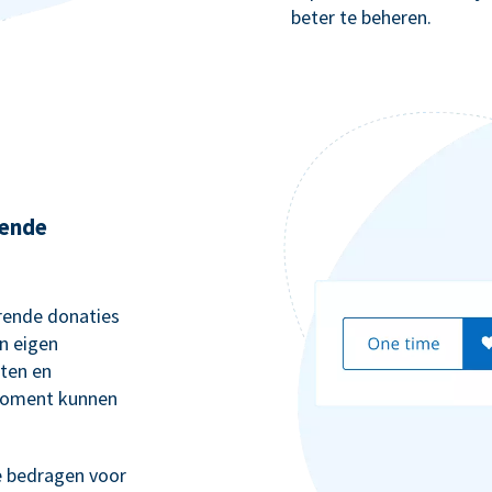
beter te beheren.
rende
rende donaties
n eigen
rten en
moment kunnen
e bedragen voor