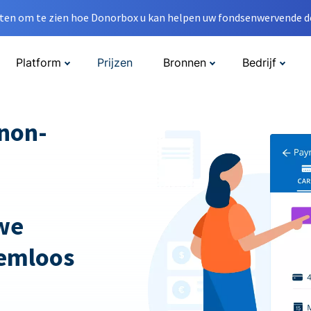
en om te zien hoe Donorbox u kan helpen uw fondsenwervende do
Platform
Prijzen
Bronnen
Bedrijf
non-
we
emloos