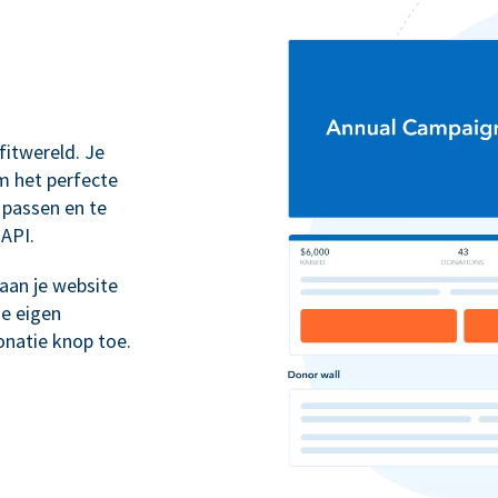
itwereld. Je
m het perfecte
 passen en te
 API.
aan je website
je eigen
natie knop toe.