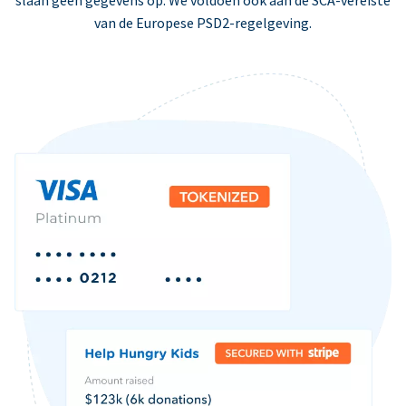
slaan geen gegevens op. We voldoen ook aan de SCA-vereiste
van de Europese PSD2-regelgeving.