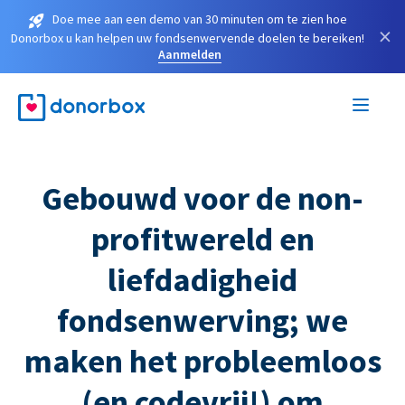
Doe mee aan een demo van 30 minuten om te zien hoe
×
Donorbox u kan helpen uw fondsenwervende doelen te bereiken!
Aanmelden
Gebouwd voor de non-
profitwereld en
liefdadigheid
fondsenwerving; we
maken het probleemloos
(en codevrij!) om