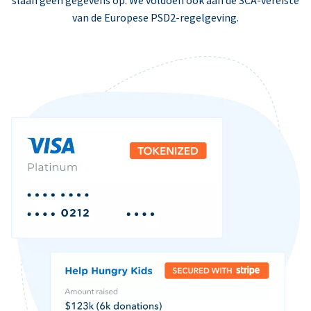
slaan geen gegevens op. We voldoen ook aan de SCA-vereiste
van de Europese PSD2-regelgeving.