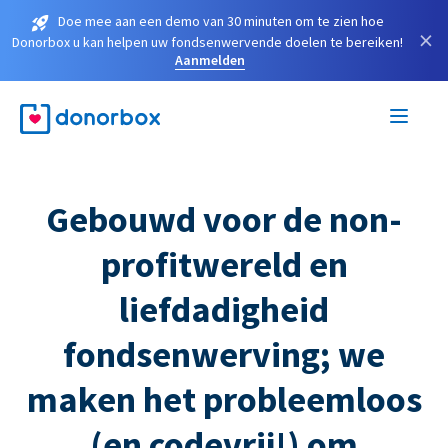
Doe mee aan een demo van 30 minuten om te zien hoe
×
Donorbox u kan helpen uw fondsenwervende doelen te bereiken!
Aanmelden
Gebouwd voor de non-
profitwereld en
liefdadigheid
fondsenwerving; we
maken het probleemloos
(en codevrij!) om