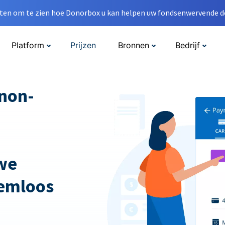
en om te zien hoe Donorbox u kan helpen uw fondsenwervende do
Platform
Prijzen
Bronnen
Bedrijf
non-
we
emloos