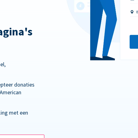
gina's
el,
epteer donaties
 American
king met een