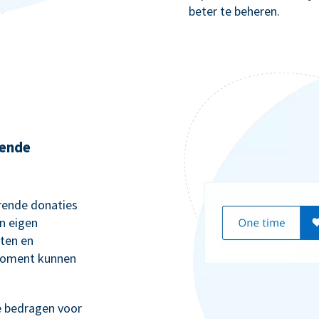
beter te beheren.
rende
rende donaties
n eigen
rten en
moment kunnen
e bedragen voor