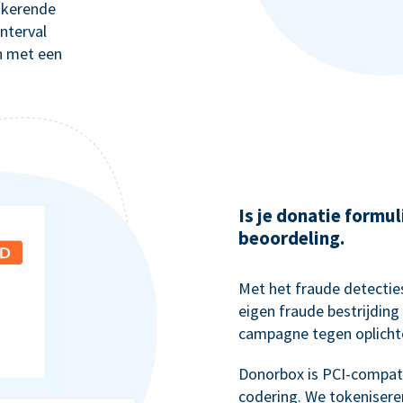
gkerende
nterval
n met een
Is je donatie formul
beoordeling.
Met het fraude detectie
eigen fraude bestrijdi
campagne tegen oplichte
Donorbox is PCI-compati
codering. We tokenisere