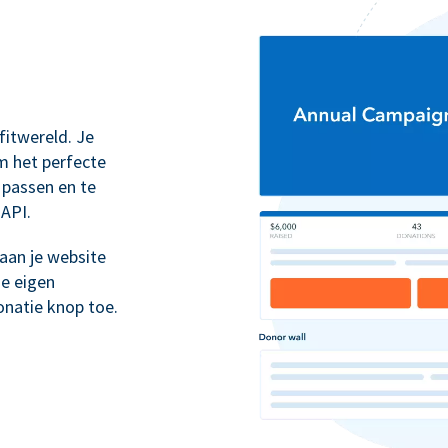
itwereld. Je
m het perfecte
 passen en te
 API.
aan je website
je eigen
natie knop toe.