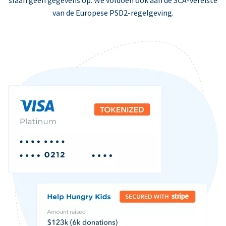
slaan geen gegevens op. We voldoen ook aan de SCA-vereiste
van de Europese PSD2-regelgeving.