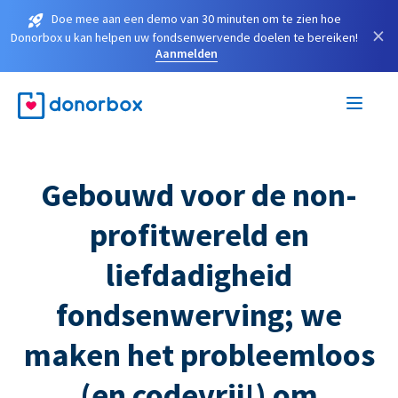
Doe mee aan een demo van 30 minuten om te zien hoe
×
Donorbox u kan helpen uw fondsenwervende doelen te bereiken!
Aanmelden
Gebouwd voor de non-
profitwereld en
liefdadigheid
fondsenwerving; we
maken het probleemloos
(en codevrij!) om