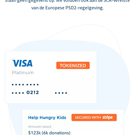
slaan geen gegevens op. We voldoen ook aan de SCA-vereiste
van de Europese PSD2-regelgeving.