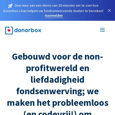
Doe mee aan een demo van 30 minuten om te zien hoe
×
Donorbox u kan helpen uw fondsenwervende doelen te bereiken!
Aanmelden
Gebouwd voor de non-
profitwereld en
liefdadigheid
fondsenwerving; we
maken het probleemloos
(en codevrij!) om