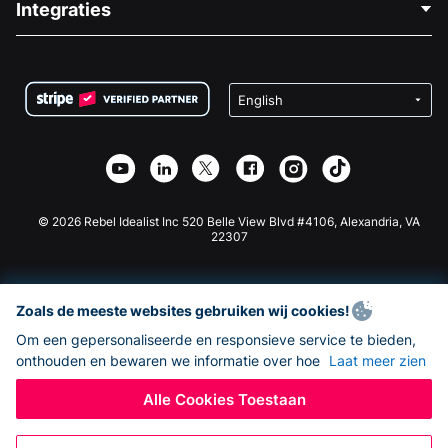
Integraties
Vacatures
Medische Fondsenwerving
FAQ
Fondsenwerving voor Non-profitorganisaties
WordPress Donatie Plugin
Voorwaarden
Fondsenwerving voor Scholen
Squarespace Donatieformulier
Privacy
Goede Doelen Fondsenwerving
Wix Donatie Plugin
Beveiliging
Weebly Donatie App
Affiliate Partnerschap
Webflow Donatie App
Bibliotheek
Joomla Donatie
API Doc + Zapier
© 2026 Rebel Idealist Inc 520 Belle View Blvd #4106, Alexandria, VA
22307
Zoals de meeste websites gebruiken wij cookies!
Om een gepersonaliseerde en responsieve service te bieden,
onthouden en bewaren we informatie over hoe
Laat meer zien
Alle Cookies Toestaan