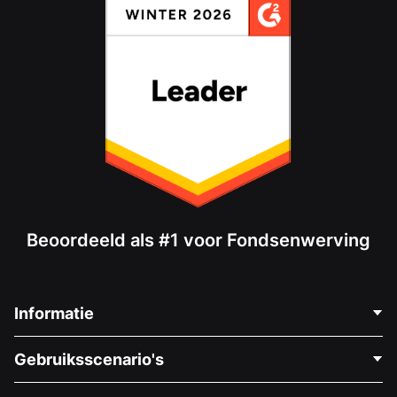
Beoordeeld als #1 voor Fondsenwerving
Informatie
Neem Contact Op
Gebruiksscenario's
Over Ons
Blog
Politieke Fondsenwerving