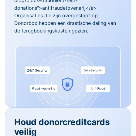
blog/block-fraudulent-test-
donations">antifraudetovenarij</a> .
Organisaties die zijn overgestapt op
Donorbox hebben een drastische daling van
de terugboekingskosten gezien.
Houd donorcreditcards
veilig