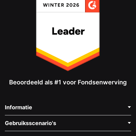
Beoordeeld als #1 voor Fondsenwerving
Informatie
Neem Contact Op
Gebruiksscenario's
Over Ons
Blog
Politieke Fondsenwerving