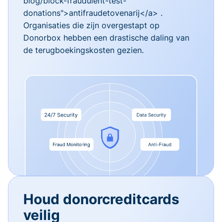
blog/block-fraudulent-test-
donations">antifraudetovenarij</a> .
Organisaties die zijn overgestapt op
Donorbox hebben een drastische daling van
de terugboekingskosten gezien.
Houd donorcreditcards
veilig