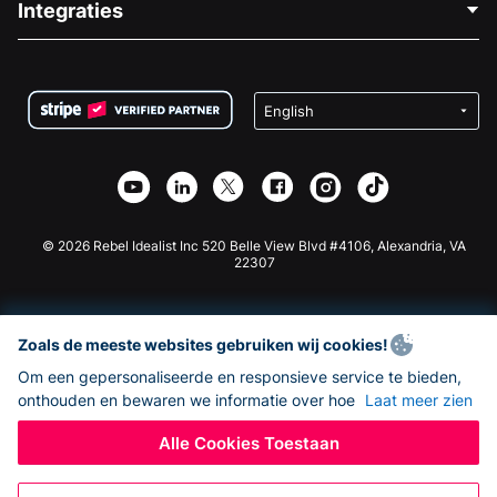
Integraties
Vacatures
Medische Fondsenwerving
FAQ
Fondsenwerving voor Non-profitorganisaties
WordPress Donatie Plugin
Voorwaarden
Fondsenwerving voor Scholen
Squarespace Donatieformulier
Privacy
Goede Doelen Fondsenwerving
Wix Donatie Plugin
Beveiliging
Weebly Donatie App
Affiliate Partnerschap
Webflow Donatie App
Bibliotheek
Joomla Donatie
API Doc + Zapier
© 2026 Rebel Idealist Inc 520 Belle View Blvd #4106, Alexandria, VA
22307
Zoals de meeste websites gebruiken wij cookies!
Om een gepersonaliseerde en responsieve service te bieden,
onthouden en bewaren we informatie over hoe
Laat meer zien
Alle Cookies Toestaan