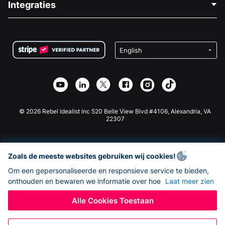
Integraties
Vacatures
Medische Fondsenwerving
FAQ
Fondsenwerving voor Non-profitorganisaties
WordPress Donatie Plugin
Voorwaarden
Fondsenwerving voor Scholen
Squarespace Donatieformulier
Privacy
Goede Doelen Fondsenwerving
Wix Donatie Plugin
Beveiliging
Weebly Donatie App
Affiliate Partnerschap
Webflow Donatie App
Bibliotheek
Joomla Donatie
API Doc + Zapier
© 2026 Rebel Idealist Inc 520 Belle View Blvd #4106, Alexandria, VA
22307
Zoals de meeste websites gebruiken wij cookies!
Om een gepersonaliseerde en responsieve service te bieden,
onthouden en bewaren we informatie over hoe
Laat meer zien
Alle Cookies Toestaan