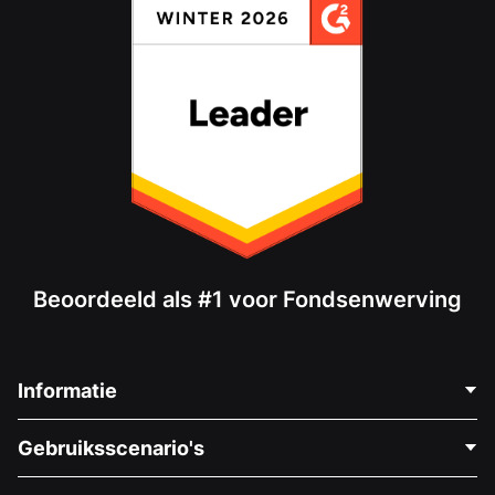
Beoordeeld als #1 voor Fondsenwerving
Informatie
Neem Contact Op
Gebruiksscenario's
Over Ons
Blog
Politieke Fondsenwerving