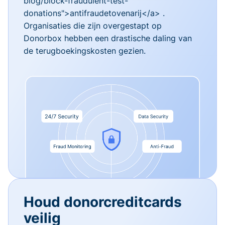
blog/block-fraudulent-test-
donations">antifraudetovenarij</a> .
Organisaties die zijn overgestapt op
Donorbox hebben een drastische daling van
de terugboekingskosten gezien.
Houd donorcreditcards
veilig