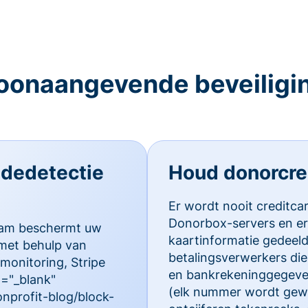
oonaangevende beveiligi
audedetectie
Houd donorcred
Er wordt nooit creditca
Donorbox-servers en er
team beschermt uw
kaartinformatie gedeel
met behulp van
betalingsverwerkers die 
monitoring, Stripe
en bankrekeninggegeve
t="_blank"
(elk nummer wordt gewij
nprofit-blog/block-