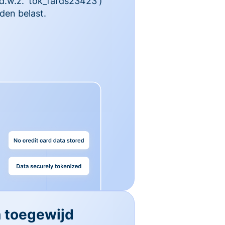
 d.w.z. 'tok_fafds23423')
den belast.
n toegewijd