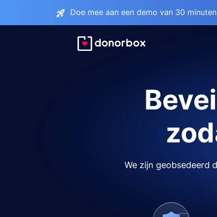
Doe mee aan een demo van 30 minuten 
Bevei
zoda
We zijn geobsedeerd do