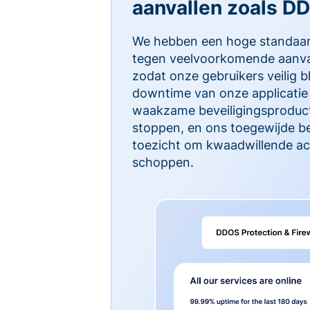
aanvallen zoals D
We hebben een hoge standaa
tegen veelvoorkomende aanva
zodat onze gebruikers veilig b
downtime van onze applicatie 
waakzame beveiligingsproduct
stoppen, en ons toegewijde b
toezicht om kwaadwillende act
schoppen.