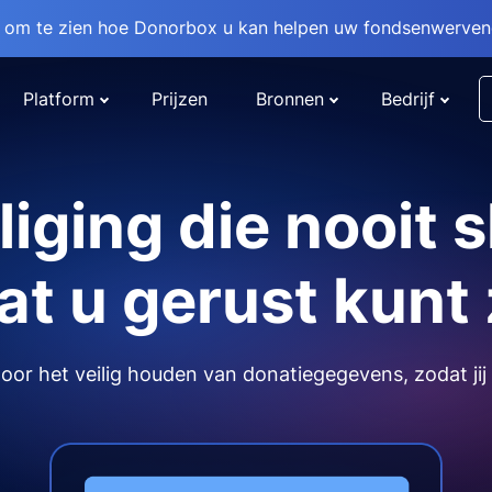
om te zien hoe Donorbox u kan helpen uw fondsenwervend
Platform
Prijzen
Bronnen
Bedrijf
liging die nooit s
t u gerust kunt 
or het veilig houden van donatiegegevens, zodat jij 