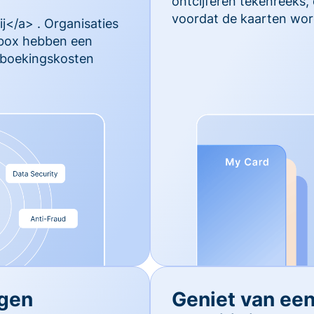
ontcijferen tekenreeks,
voordat de kaarten wor
j</a> . Organisaties
rbox hebben een
ugboekingskosten
egen
Geniet van ee