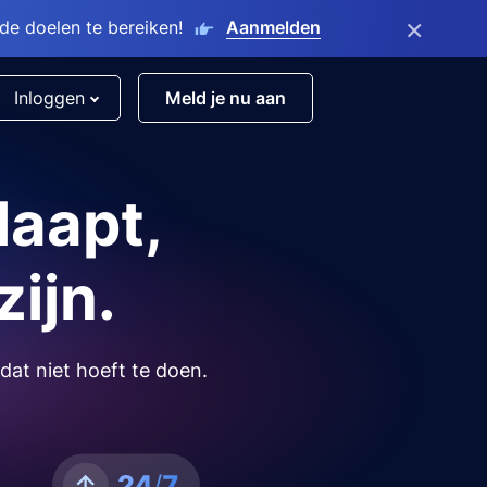
×
e doelen te bereiken!
Aanmelden
Inloggen
Meld je nu aan
laapt,
zijn.
dat niet hoeft te doen.