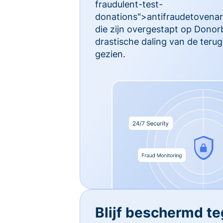
fraudulent-test-
donations">antifraudetovenari
die zijn overgestapt op Dono
drastische daling van de ter
gezien.
Blijf beschermd t