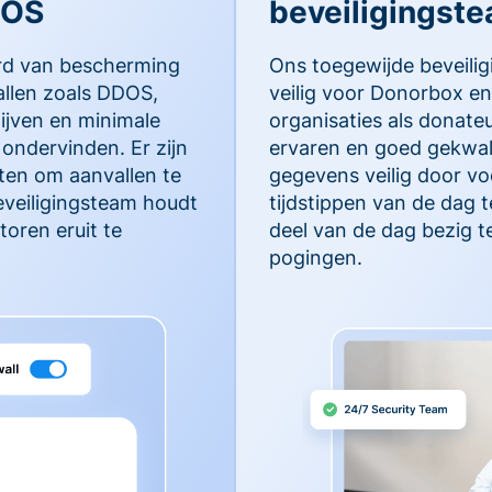
DOS
beveiligingst
rd van bescherming
Ons toegewijde beveili
llen zoals DDOS,
veilig voor Donorbox en
lijven en minimale
organisaties als donate
ondervinden. Er zijn
ervaren en goed gekwal
en om aanvallen te
gegevens veilig door vo
eveiligingsteam houdt
tijdstippen van de dag 
oren eruit te
deel van de dag bezig t
pogingen.