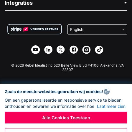
Integraties
Vacatures
Medische Fondsenwerving
FAQ
Fondsenwerving voor Non-profitorganisaties
WordPress Donatie Plugin
Voorwaarden
Fondsenwerving voor Scholen
Squarespace Donatieformulier
Privacy
Goede Doelen Fondsenwerving
Wix Donatie Plugin
Beveiliging
Weebly Donatie App
Affiliate Partnerschap
Webflow Donatie App
Bibliotheek
Joomla Donatie
API Doc + Zapier
© 2026 Rebel Idealist Inc 520 Belle View Blvd #4106, Alexandria, VA
22307
Zoals de meeste websites gebruiken wij cookies!
Om een gepersonaliseerde en responsieve service te bieden,
onthouden en bewaren we informatie over hoe
Laat meer zien
Alle Cookies Toestaan