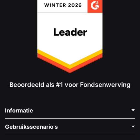
Beoordeeld als #1 voor Fondsenwerving
Informatie
Neem Contact Op
Gebruiksscenario's
Over Ons
Blog
Politieke Fondsenwerving