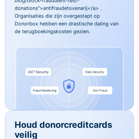
blog/block-fraudulent-test-
donations">antifraudetovenarij</a> .
Organisaties die zijn overgestapt op
Donorbox hebben een drastische daling van
de terugboekingskosten gezien.
Houd donorcreditcards
veilig