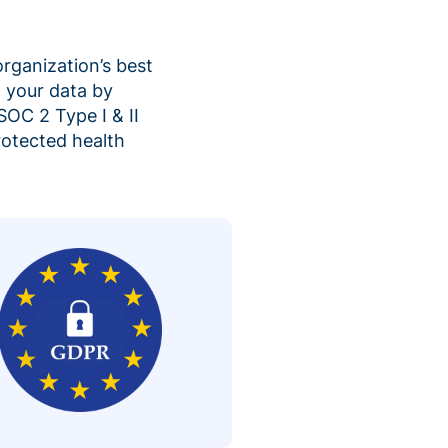
organization’s best
 your data by
SOC 2 Type I & II
rotected health