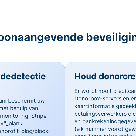
oonaangevende beveiligi
audedetectie
Houd donorcred
Er wordt nooit creditca
Donorbox-servers en er
team beschermt uw
kaartinformatie gedeel
met behulp van
betalingsverwerkers die 
monitoring, Stripe
en bankrekeninggegeve
t="_blank"
(elk nummer wordt gewij
nprofit-blog/block-