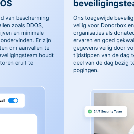
DOS
beveiligingst
rd van bescherming
Ons toegewijde beveili
llen zoals DDOS,
veilig voor Donorbox en
lijven en minimale
organisaties als donate
ondervinden. Er zijn
ervaren en goed gekwal
en om aanvallen te
gegevens veilig door vo
eveiligingsteam houdt
tijdstippen van de dag 
oren eruit te
deel van de dag bezig t
pogingen.