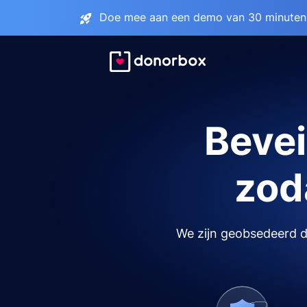
Doe mee aan een demo van 30 minuten 
Bevei
zoda
We zijn geobsedeerd do