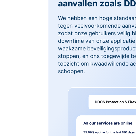
aanvallen zoals D
We hebben een hoge standaa
tegen veelvoorkomende aanva
zodat onze gebruikers veilig b
downtime van onze applicatie 
waakzame beveiligingsproduct
stoppen, en ons toegewijde b
toezicht om kwaadwillende act
schoppen.