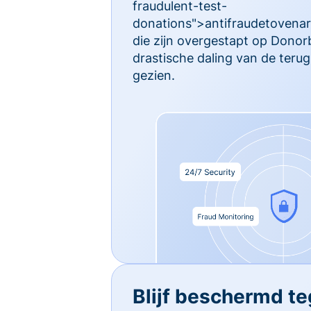
fraudulent-test-
donations">antifraudetovenari
die zijn overgestapt op Dono
drastische daling van de ter
gezien.
Blijf beschermd t