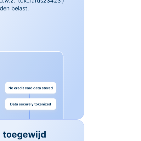
 d.w.z. 'tok_fafds23423')
den belast.
n toegewijd