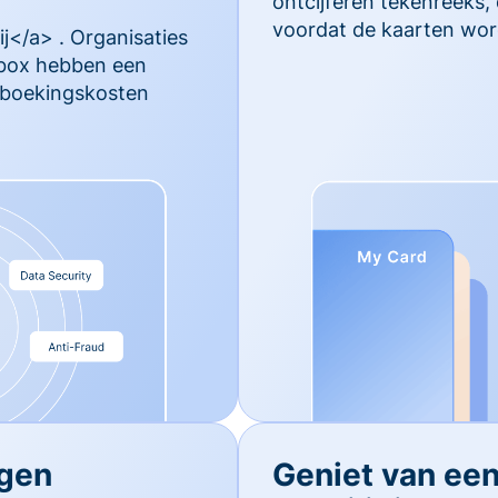
ontcijferen tekenreeks,
voordat de kaarten wor
j</a> . Organisaties
rbox hebben een
ugboekingskosten
egen
Geniet van ee