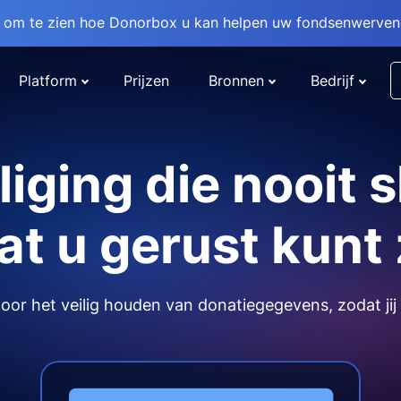
om te zien hoe Donorbox u kan helpen uw fondsenwervend
Platform
Prijzen
Bronnen
Bedrijf
liging die nooit s
t u gerust kunt 
or het veilig houden van donatiegegevens, zodat jij 