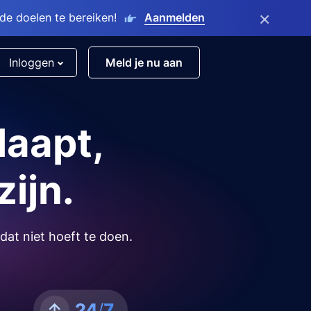
×
e doelen te bereiken!
Aanmelden
Inloggen
Meld je nu aan
laapt,
zijn.
dat niet hoeft te doen.