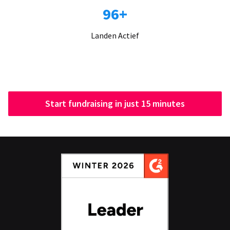
96+
Landen Actief
Start fundraising in just 15 minutes