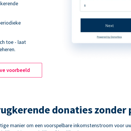
ugkerende
eriodieke
h toe - laat
eheren.
ive voorbeeld
rugkerende donaties zonder
htige manier om een voorspelbare inkomstenstroom voor uw