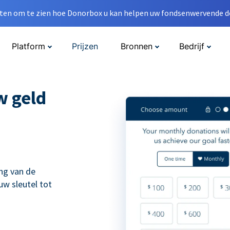
en om te zien hoe Donorbox u kan helpen uw fondsenwervende do
Platform
Prijzen
Bronnen
Bedrijf
w geld
ng van de
uw sleutel tot