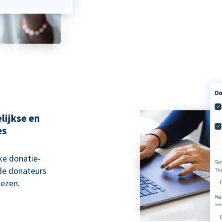
lijkse en
es
ke donatie-
 de donateurs
ezen.