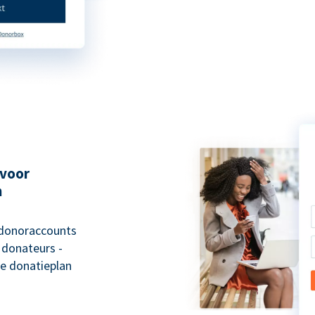
 voor
n
 donoraccounts
 donateurs -
e donatieplan