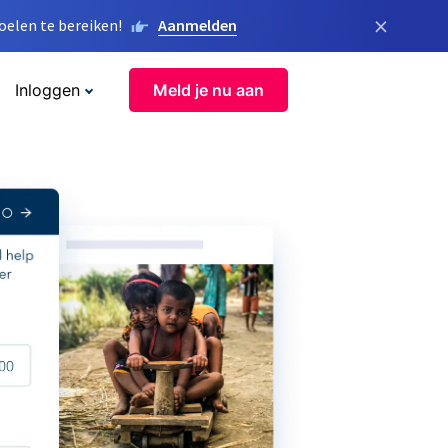
×
elen te bereiken!
Aanmelden
Inloggen
Meld je nu aan