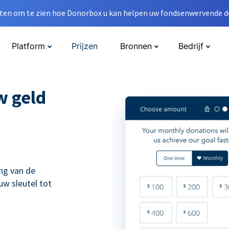
en om te zien hoe Donorbox u kan helpen uw fondsenwervende do
Platform
Prijzen
Bronnen
Bedrijf
w geld
ng van de
uw sleutel tot