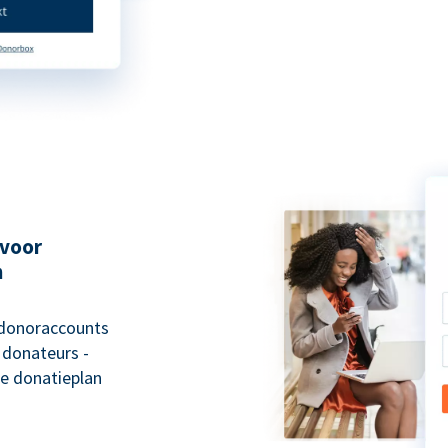
 voor
n
 donoraccounts
 donateurs -
e donatieplan