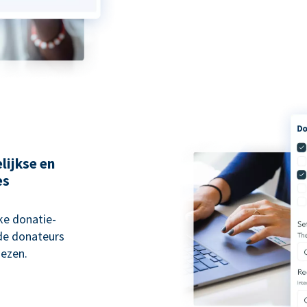
lijkse en
es
ke donatie-
 de donateurs
ezen.