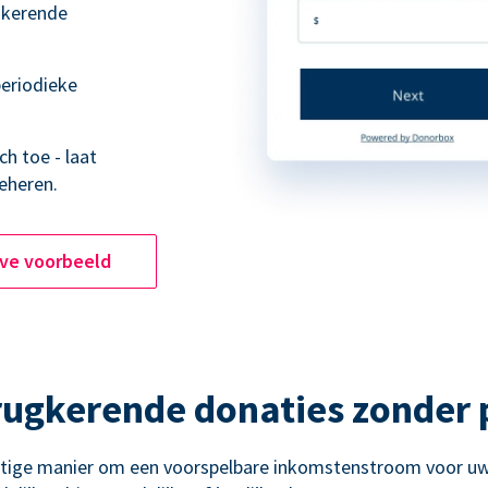
ugkerende
eriodieke
h toe - laat
eheren.
ive voorbeeld
rugkerende donaties zonder
htige manier om een voorspelbare inkomstenstroom voor uw