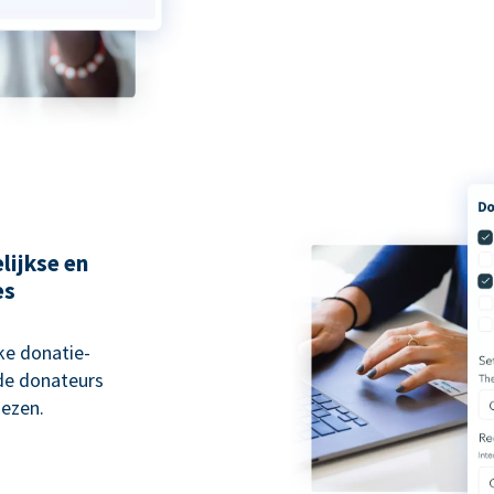
lijkse en
es
ke donatie-
 de donateurs
ezen.