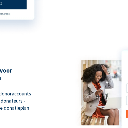
 voor
n
 donoraccounts
 donateurs -
e donatieplan