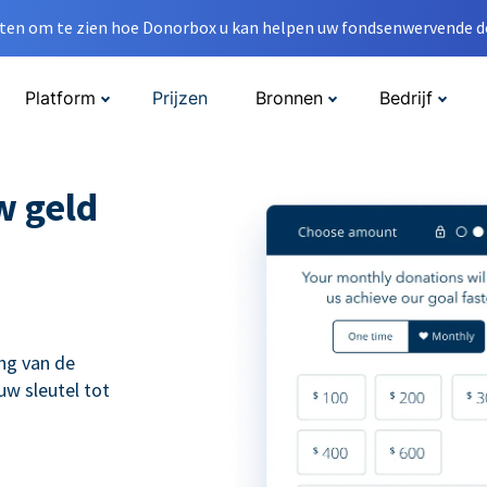
en om te zien hoe Donorbox u kan helpen uw fondsenwervende do
Platform
Prijzen
Bronnen
Bedrijf
w geld
ng van de
uw sleutel tot