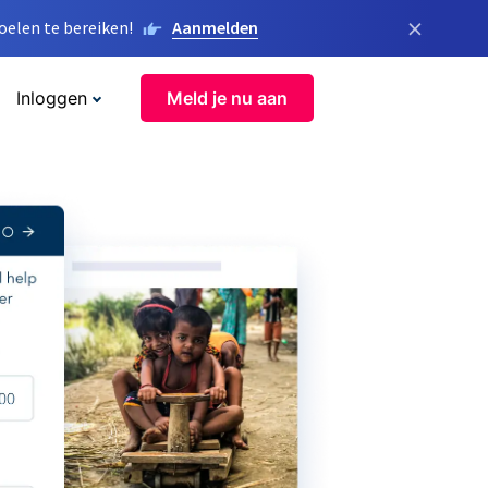
×
elen te bereiken!
Aanmelden
Inloggen
Meld je nu aan