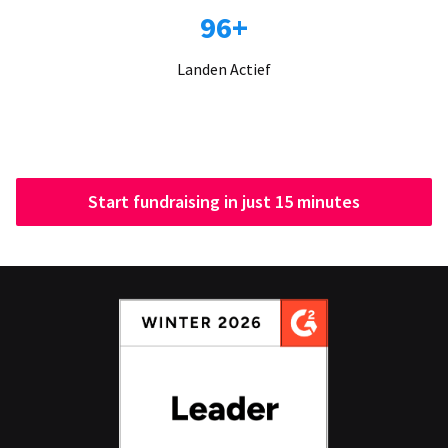
96+
Landen Actief
Start fundraising in just 15 minutes