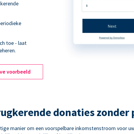
ugkerende
eriodieke
h toe - laat
eheren.
ive voorbeeld
rugkerende donaties zonder
htige manier om een voorspelbare inkomstenstroom voor uw