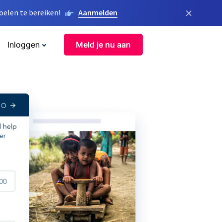
×
elen te bereiken!
Aanmelden
Inloggen
Meld je nu aan