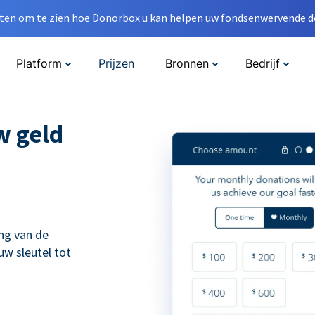
en om te zien hoe Donorbox u kan helpen uw fondsenwervende do
Platform
Prijzen
Bronnen
Bedrijf
w geld
ng van de
uw sleutel tot