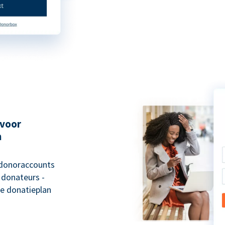
 voor
n
 donoraccounts
 donateurs -
e donatieplan