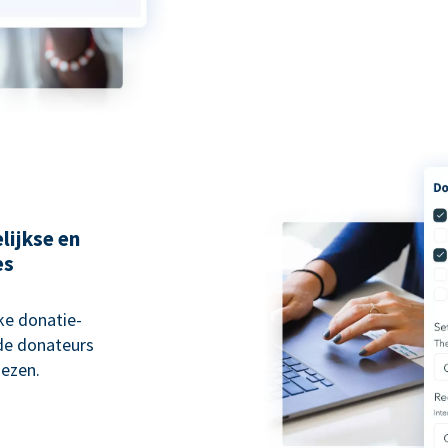
lijkse en
es
ke donatie-
 de donateurs
ezen.