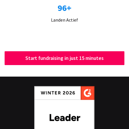
96+
Landen Actief
Start fundraising in just 15 minutes